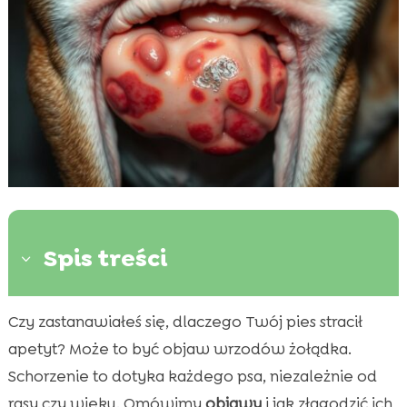
Spis treści
3
Czy zastanawiałeś się, dlaczego Twój pies stracił
Wrzody żołądka u psa: podstawowe

informacje
apetyt? Może to być objaw wrzodów żołądka.
Jak rozpoznać objawy wrzodów żołądka u
Schorzenie to dotyka każdego psa, niezależnie od

psa?
rasy czy wieku. Omówimy
objawy
i jak złagodzić ich