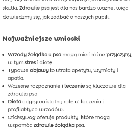
Najczęstsze przyczyny wrzodów żołądka u
skutki.
Zdrowie psa
jest dla nas bardzo ważne, więc

psa
dowiedzmy się, jak zadbać o naszych pupili.
Jak diagnozuje się wrzody żołądka u psa?

Opcje leczenia wrzodów żołądka u psa

Najważniejsze wnioski
Rola diety w leczeniu wrzodów żołądka u psa

Jak złagodzić objawy wrzodów żołądka u psa

Wrzody żołądka u psa
mogą mieć różne
przyczyny
,
Profilaktyka wrzodów żołądka u psa
w tym
stres
i dietę.

Znaczenie regularnych badań dla zdrowia psa
Typowe
objawy
to utrata apetytu, wymioty i

apatia.
Wpływ stresu na zdrowie żołądka psa

Wczesne rozpoznanie i
leczenie
są kluczowe dla
Najlepsze produkty CricksyDog dla psów z

zdrowia psa.
problemami żołądkowymi
Dieta
odgrywa istotną rolę w leczeniu i
Jak zapewnić zdrowe życie naszemu psu

profilaktyce wrzodów.
Wniosek

CricksyDog oferuje produkty, które mogą
FAQ
wspomóc
zdrowie żołądka
psa.
