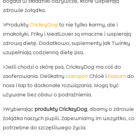
bogata w składniki odżywcze, które wspierają
zdrowie żołądka.
>Produkty
CricksyDog
to nie tylko karmy, ale i
smakołyki. Friky i MeatLover są smaczne i wspierają
zdrową dietę. Dodatkowo, suplementy jak Twinky
uzupełniają codzienną dietę psa.
>Jeśli chodzi o skórę psa, CricksyDog ma coś do
zaoferowania. Delikatny
szampon
Chloé i
balsam
do
nosa i łap to doskonałe rozwiązania. Mogą być
używane bez obaw o podrażnienia.
>Wybierając
produkty CricksyDog
, dbamy o zdrowie
żołądka naszych pupili. Zapewniamy im wszystko, co
potrzebne do szczęśliwego życia.