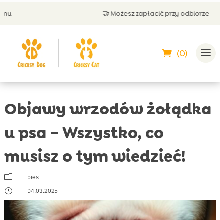
🤝 Możesz zapłacić przy odbiorze
(0)
Objawy wrzodów żołądka
u psa – Wszystko, co
musisz o tym wiedzieć!
m
pies
}
04.03.2025