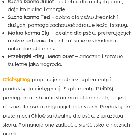
Sucha karma Juliet
– świetna dla małych psów,
daje im białko i energię.
Sucha karma Ted
– dobra dla psów średnich i
dużych, pomaga zachować zdrowe kości i stawy.
Mokra karma Ely
– idealna dla psów preferujących
mokre jedzenie, bogata w świeże składniki i
naturalne witaminy.
Przekąski Friky
i
MeatLover
– smaczne i zdrowe,
świetne jako nagroda.
CricksyDog
proponuje również suplementy i
produkty do pielęgnacji. Suplementy
Twinky
pomagają w zdrowiu stawów i witaminach, co jest
ważne dla psów aktywnych i starszych. Produkty do
pielęgnacji
Chloé
są idealne dla psów z wrażliwą
skórą. Pomagają one zadbać o sierść i skórę naszych
pupili.