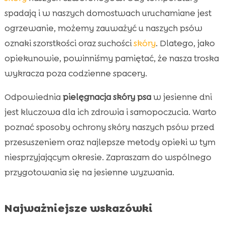
spadają i w naszych domostwach uruchamiane jest
Regularne nawilżanie i kąpiele

ogrzewanie, możemy zauważyć u naszych psów
Zabiegi pielęgnacyjne i masaże

oznaki szorstkości oraz suchości
skóry
. Dlatego, jako
Unikanie agresywnych środków czystości

opiekunowie, powinniśmy pamiętać, że nasza troska
Znaczenie regularnych wizyt u weterynarza

wykracza poza codzienne spacery.
Wpływ środowiska domowego na skórę psa

Naturalne metody zapobiegania wysuszeniu

Odpowiednia
pielęgnacja skóry psa
w jesienne dni
skóry
jest kluczowa dla ich zdrowia i samopoczucia. Warto
Rola odpowiedniego ubrania dla psa

poznać sposoby ochrony skóry naszych psów przed
Pies zapobieganie przesuszeniu skóry jesień

przesuszeniem oraz najlepsze metody opieki w tym
Domowe sposoby na nawilżenie skóry psa

niesprzyjającym okresie. Zapraszam do wspólnego
Rola wody w diecie psa

przygotowania się na jesienne wyzwania.
Jak dieta wpływa na zdrowie skóry psa?

Znaczenie jakości wody pitnej

Najważniejsze wskazówki
Wniosek
