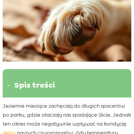
Spis treści
3
Jesienne miesiące zachęcają do długich spacerów
Dlaczego skóra psa wysusza się jesienią?

po parku, gdzie otaczają nas spadające liście. Jednak
Znaki i symptomy przesuszonej skóry u psa

ten okres może negatywnie wpływać na kondycję
Znaczenie odpowiedniej diety

skóry
naszych czworonogów. Gdy temperatury
Jakie kosmetyki stosować do pielęgnacji?
