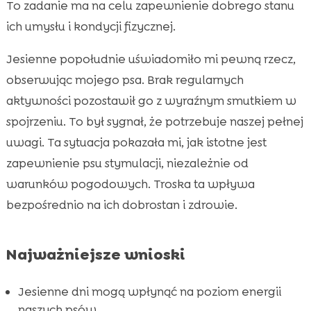
Wprowadzenie do CricksyDog
To zadanie ma na celu zapewnienie dobrego stanu

Jak zachęcić psa do aktywności w jesienne
ich umysłu i kondycji fizycznej.

dni
Jesienne popołudnie uświadomiło mi pewną rzecz,
Psy motywacja uwagi pochmurny dzień jesień

obserwując mojego psa. Brak regularnych
Zabawy umysłowe dla psa

aktywności pozostawił go z wyraźnym smutkiem w
Zabawki, które rozwijają psi umysł

spojrzeniu. To był sygnał, że potrzebuje naszej pełnej
Znaczenie rutyny w jesienne dni

uwagi. Ta sytuacja pokazała mi, jak istotne jest
Zbilansowana dieta dla psa jesienią

zapewnienie psu stymulacji, niezależnie od
Wykorzystywanie nagród do budzenia uwagi

warunków pogodowych. Troska ta wpływa
Szkolenie psa w pochmurne dni

bezpośrednio na ich dobrostan i zdrowie.
Jakie aktywności wybierać dla starszych

psów?
Najważniejsze wnioski
Sposoby na relaks psa po aktywności

Wniosek

Jesienne dni mogą wpłynąć na poziom energii
FAQ

naszych psów.