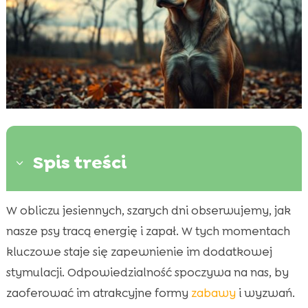
Spis treści
3
W obliczu jesiennych, szarych dni obserwujemy, jak
Dlaczego ważne jest, aby aktywować psa

jesienią?
nasze psy tracą energię i zapał. W tych momentach
Zabawy w domu, aby pobudzić psa
kluczowe staje się zapewnienie im dodatkowej

Zajęcia na świeżym powietrzu w pochmurne
stymulacji. Odpowiedzialność spoczywa na nas, by

dni
zaoferować im atrakcyjne formy
zabawy
i wyzwań.