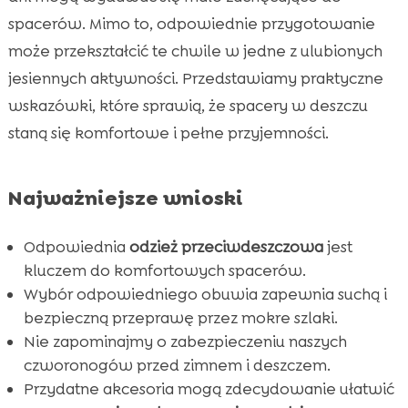
Przydatne akcesoria na spacer
spacerów. Mimo to, odpowiednie przygotowanie

może przekształcić te chwile w jedne z ulubionych
Planowanie trasy spaceru

jesiennych aktywności. Przedstawiamy praktyczne
Gdzie iść? Najlepsze miejsca na spacery z

psem w deszczu jesienią
wskazówki, które sprawią, że spacery w deszczu
Bezpieczeństwo podczas spaceru
staną się komfortowe i pełne przyjemności.

Zabawy na spacerze w deszczu

Pielęgnacja psa po powrocie do domu

Najważniejsze wnioski
Karmienie po spacerze

Znaczenie świeżej wody
Odpowiednia
odzież przeciwdeszczowa
jest

kluczem do komfortowych spacerów.
Sposoby wspólnego relaksu po spacerze

Wybór odpowiedniego obuwia zapewnia suchą i
Co robić, gdy nadejdzie burza?

bezpieczną przeprawę przez mokre szlaki.
Wniosek

Nie zapominajmy o zabezpieczeniu naszych
FAQ

czworonogów przed zimnem i deszczem.
Przydatne akcesoria mogą zdecydowanie ułatwić