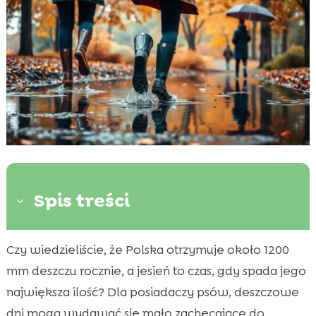
Spis treści
3
Czy wiedzieliście, że Polska otrzymuje około 1200
Wybór odpowiedniej odzieży

przeciwdeszczowej
mm deszczu rocznie, a jesień to czas, gdy spada jego
Dobór odpowiedniego obuwia
największa ilość? Dla posiadaczy psów, deszczowe

Zabezpieczenie psa przed deszczem
dni mogą wydawać się mało zachęcające do
