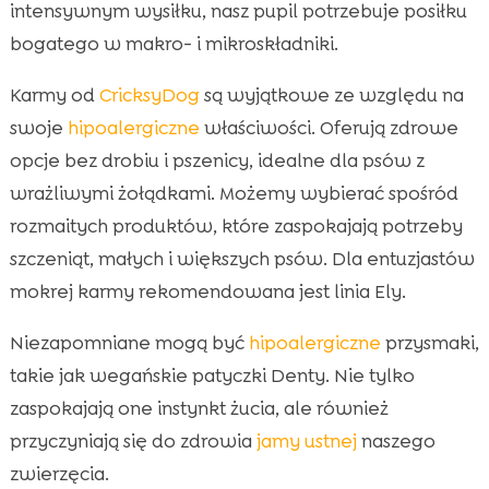
intensywnym wysiłku, nasz pupil potrzebuje posiłku
bogatego w makro- i mikroskładniki.
Karmy od
CricksyDog
są wyjątkowe ze względu na
swoje
hipoalergiczne
właściwości. Oferują zdrowe
opcje bez drobiu i pszenicy, idealne dla psów z
wrażliwymi żołądkami. Możemy wybierać spośród
rozmaitych produktów, które zaspokajają potrzeby
szczeniąt, małych i większych psów. Dla entuzjastów
mokrej karmy rekomendowana jest linia Ely.
Niezapomniane mogą być
hipoalergiczne
przysmaki,
takie jak wegańskie patyczki Denty. Nie tylko
zaspokajają one instynkt żucia, ale również
przyczyniają się do zdrowia
jamy ustnej
naszego
zwierzęcia.