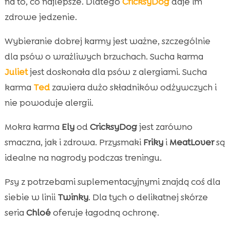
na to, co najlepsze. Dlatego
CricksyDog
daje im
zdrowe jedzenie.
Wybieranie dobrej karmy jest ważne, szczególnie
dla psów o wrażliwych brzuchach. Sucha karma
Juliet
jest doskonała dla psów z alergiami. Sucha
karma
Ted
zawiera dużo składników odżywczych i
nie powoduje alergii.
Mokra karma
Ely
od
CricksyDog
jest zarówno
smaczna, jak i zdrowa. Przysmaki
Friky
i
MeatLover
są
idealne na nagrody podczas treningu.
Psy z potrzebami suplementacyjnymi znajdą coś dla
siebie w linii
Twinky
. Dla tych o delikatnej skórze
seria
Chloé
oferuje łagodną ochronę.