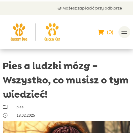
🤝 Możesz zapłacić przy odbiorze
(0)
Pies a ludzki mózg –
Wszystko, co musisz o tym
wiedzieć!
m
pies
}
18.02.2025