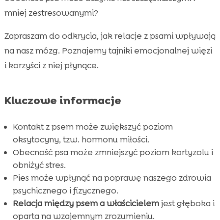
Neurologia psów: Jak działają ich mózgi?
mniej zestresowanymi?

Wpływ psa na funkcje ludzkiego mózgu

Zapraszam do odkrycia, jak relacje z psami wpływają
Pies a ludzki mózg: bezpośrednie interakcje

na nasz mózg. Poznajemy tajniki emocjonalnej więzi
Badania nad psem i mózgiem: Co mówią

i korzyści z niej płynące.
naukowcy?
Psy jako terapeuci: Dogoterapia i jej korzyści

Kluczowe informacje
Jak wybrać odpowiednią karmę dla psa?

CricksyDog: Najlepsze hypoalergiczne

Kontakt z psem może zwiększyć poziom
jedzenie dla psów
oksytocyny, tzw. hormonu miłości.
Psychologia zwierząt domowych: Sposób na

Obecność psa może zmniejszyć poziom kortyzolu i
lepsze zrozumienie
obniżyć stres.
Interakcje między psem a człowiekiem w

Pies może wpłynąć na poprawę naszego zdrowia
codziennym życiu
psychicznego i fizycznego.
Znaczenie aktywności fizycznej dla psa i
Relacja między psem a właścicielem
jest głęboka i

właściciela
oparta na wzajemnym zrozumieniu.