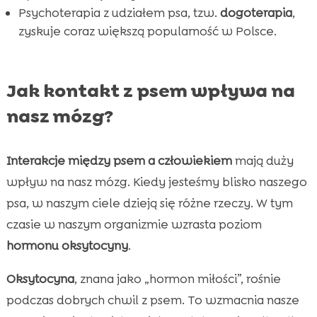
Wniosek
Psychoterapia z udziałem psa, tzw.
dogoterapia
,

zyskuje coraz większą popularność w Polsce.
FAQ

Jak kontakt z psem wpływa na
nasz mózg?
Interakcje między psem a człowiekiem
mają duży
wpływ na nasz mózg. Kiedy jesteśmy blisko naszego
psa, w naszym ciele dzieją się różne rzeczy. W tym
czasie w naszym organizmie wzrasta poziom
hormonu oksytocyny
.
Oksytocyna
, znana jako „hormon miłości”, rośnie
podczas dobrych chwil z psem. To wzmacnia nasze