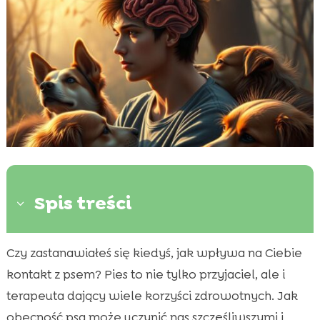
Spis treści
3
Czy zastanawiałeś się kiedyś, jak wpływa na Ciebie
Jak kontakt z psem wpływa na nasz mózg?

kontakt z psem? Pies to nie tylko przyjaciel, ale i
Relacja między psem a ludzkim mózgiem

terapeuta dający wiele korzyści zdrowotnych. Jak
Psychologia psów: Co wiedzieć o ich

zachowaniach?
obecność psa może uczynić nas szczęśliwszymi i