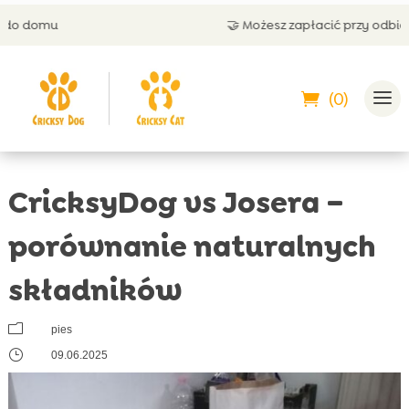
🤝 Możesz zapłacić przy odbiorze
(0)
CricksyDog vs Josera –
porównanie naturalnych
składników
m
pies
}
09.06.2025