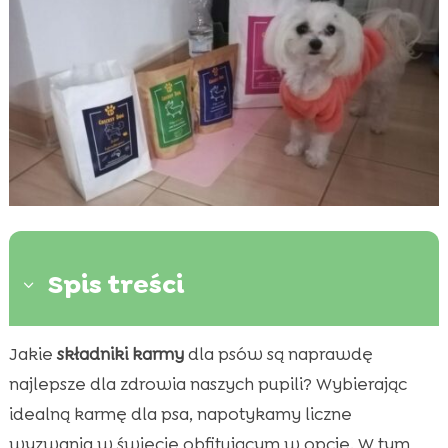
Spis treści
3
Jakie
składniki karmy
dla psów są naprawdę
Dlaczego warto zwracać uwagę na naturalne

składniki w karmie dla psów?
najlepsze dla zdrowia naszych pupili? Wybierając
Skład karm CricksyDog i Josera – który jest
idealną karmę dla psa, napotykamy liczne

lepszy?
wyzwania w świecie obfitującym w opcje. W tym