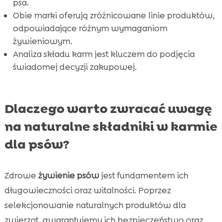
psa.
marka wygrywa?
Obie marki oferują zróżnicowane linie produktów,
Wniosek

odpowiadające różnym wymaganiom
FAQ
żywieniowym.

Analiza składu karm jest kluczem do podjęcia
świadomej decyzji zakupowej.
Dlaczego warto zwracać uwagę
na naturalne składniki w karmie
dla psów?
Zdrowe
żywienie psów
jest fundamentem ich
długowieczności oraz witalności. Poprzez
selekcjonowanie naturalnych produktów dla
zwierząt, gwarantujemy ich bezpieczeństwo oraz