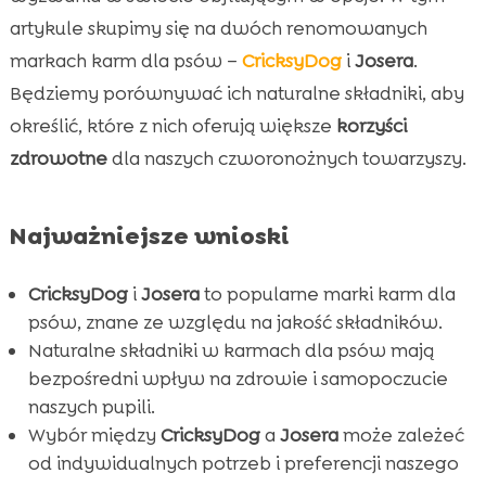
Najtroskliwszy wybór dla Twojego psa –
artykule skupimy się na dwóch renomowanych

CricksyDog
markach karm dla psów –
CricksyDog
i
Josera
.
Josera – przetestowana jakość

Będziemy porównywać ich naturalne składniki, aby
Główne składniki karmy CricksyDog i ich

określić, które z nich oferują większe
korzyści
korzyści
zdrowotne
dla naszych czworonożnych towarzyszy.
Zalety składników w karmie Josera

Wpływ diety na zdrowie psa

Najważniejsze wnioski
Hypoalergiczne karmy CricksyDog

Karma Josera – przegląd linii produktów

CricksyDog
i
Josera
to popularne marki karm dla
Porównanie cen CricksyDog i Josera

psów, znane ze względu na jakość składników.
Dostępność i wygoda zakupu
Naturalne składniki w karmach dla psów mają

bezpośredni wpływ na zdrowie i samopoczucie
Opinie klientów o karmach CricksyDog i

naszych pupili.
Josera
Wybór między
CricksyDog
a
Josera
może zależeć
Ekologiczność i zrównoważony rozwój

od indywidualnych potrzeb i preferencji naszego
CricksyDog vs karma Josera dla psów – która
