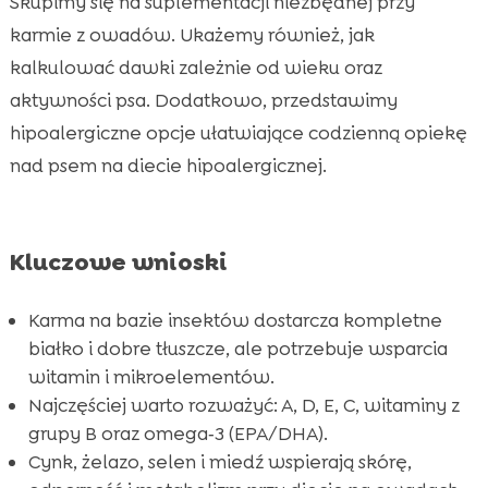
Skupimy się na suplementacji niezbędnej przy
CricksyDog: hipoalergiczne karmy i dodatki
karmie z owadów. Ukażemy również, jak

wspierające właściwą suplementację
kalkulować dawki zależnie od wieku oraz
Jak bezpiecznie wprowadzać witaminy do

aktywności psa. Dodatkowo, przedstawimy
diety z białkiem owadów
hipoalergiczne opcje ułatwiające codzienną opiekę
Wniosek

nad psem na diecie hipoalergicznej.
FAQ

Kluczowe wnioski
Karma na bazie insektów dostarcza kompletne
białko i dobre tłuszcze, ale potrzebuje wsparcia
witamin i mikroelementów.
Najczęściej warto rozważyć: A, D, E, C, witaminy z
grupy B oraz omega‑3 (EPA/DHA).
Cynk, żelazo, selen i miedź wspierają skórę,