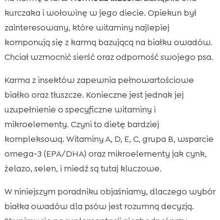
Witaminy z grupy B dla energii, metabolizmu i
kurczaka i wołowinę w jego diecie. Opiekun był

zdrowej skóry
zainteresowany, które witaminy najlepiej
Witamina A a zdrowie oczu, odporność i

komponują się z karmą bazującą na białku owadów.
nabłonków
Chciał wzmocnić sierść oraz odporność swojego psa.
Witamina D i wapń: mocne kości przy diecie

na bazie insektów
Karma z insektów zapewnia pełnowartościowe
Witamina E jako antyoksydant wspierający
białko oraz tłuszcze. Konieczne jest jednak jej

tłuszcze z owadów
uzupełnienie o specyficzne witaminy i
Witamina C i wsparcie odporności: kiedy
mikroelementy. Czyni to dietę bardziej

warto suplementować
kompleksową. Witaminy A, D, E, C, grupa B, wsparcie
Kwasy tłuszczowe omega-3 z witaminami:

omega-3 (EPA/DHA) oraz mikroelementy jak cynk,
duet dla skóry i stawów
żelazo, selen, i miedź są tutaj kluczowe.
Mikroelementy i ko-faktory: żelazo, cynk,

selen i miedź
W niniejszym poradniku objaśniamy, dlaczego wybór
Jak dobierać witaminy do wieku, rasy i stylu
białka owadów dla psów jest rozumną decyzją.

życia psa