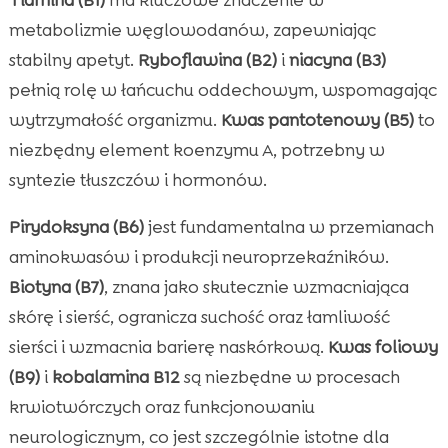
metabolizmie węglowodanów, zapewniając
stabilny apetyt.
Ryboflawina (B2)
i
niacyna (B3)
pełnią rolę w łańcuchu oddechowym, wspomagając
wytrzymałość organizmu.
Kwas pantotenowy (B5)
to
niezbędny element koenzymu A, potrzebny w
syntezie tłuszczów i hormonów.
Pirydoksyna (B6)
jest fundamentalna w przemianach
aminokwasów i produkcji neuroprzekaźników.
Biotyna (B7)
, znana jako skutecznie wzmacniająca
skórę i sierść, ogranicza suchość oraz łamliwość
sierści i wzmacnia barierę naskórkową.
Kwas foliowy
(B9)
i
kobalamina B12
są niezbędne w procesach
krwiotwórczych oraz funkcjonowaniu
neurologicznym, co jest szczególnie istotne dla