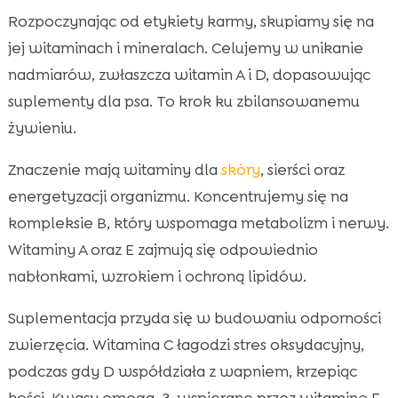
Rozpoczynając od etykiety karmy, skupiamy się na
jej witaminach i mineralach. Celujemy w unikanie
nadmiarów, zwłaszcza witamin A i D, dopasowując
suplementy dla psa. To krok ku zbilansowanemu
żywieniu.
Znaczenie mają witaminy dla
skóry
, sierści oraz
energetyzacji organizmu. Koncentrujemy się na
kompleksie B, który wspomaga metabolizm i nerwy.
Witaminy A oraz E zajmują się odpowiednio
nabłonkami, wzrokiem i ochroną lipidów.
Suplementacja przyda się w budowaniu odporności
zwierzęcia. Witamina C łagodzi stres oksydacyjny,
podczas gdy D współdziała z wapniem, krzepiąc
kości. Kwasy omega-3, wspierane przez witaminę E,