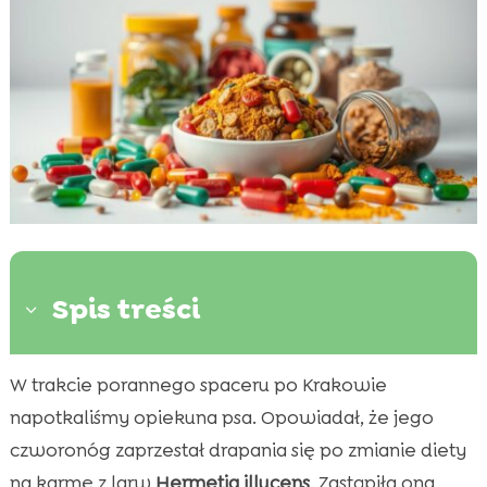
Spis treści
3
W trakcie porannego spaceru po Krakowie
Dlaczego karma z białkiem owadów to dobry

wybór dla psów w Polsce
napotkaliśmy opiekuna psa. Opowiadał, że jego
jakie witaminy pasują do karmy z białkiem
czworonóg zaprzestał drapania się po zmianie diety

owadów
na karmę z larw
Hermetia illucens
. Zastąpiła ona