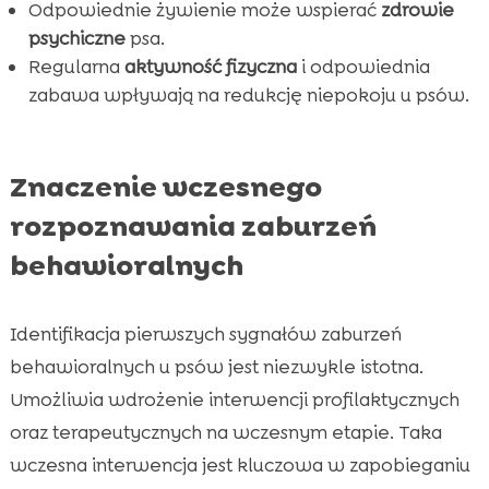
psa
Odpowiednie żywienie może wspierać
zdrowie
psychiczne
psa.
Zachowanie równowagi między szkoleniem a

Regularna
aktywność fizyczna
i odpowiednia
miłością
zabawa wpływają na redukcję niepokoju u psów.
Rola opiekuna w leczeniu zaburzeń

behawioralnych
Poznajmy naszych psów lepiej – Obserwacje i

Znaczenie wczesnego
notatki
rozpoznawania zaburzeń
Wniosek

behawioralnych
FAQ

Identifikacja pierwszych sygnałów zaburzeń
behawioralnych u psów jest niezwykle istotna.
Umożliwia wdrożenie interwencji profilaktycznych
oraz terapeutycznych na wczesnym etapie. Taka
wczesna interwencja jest kluczowa w zapobieganiu