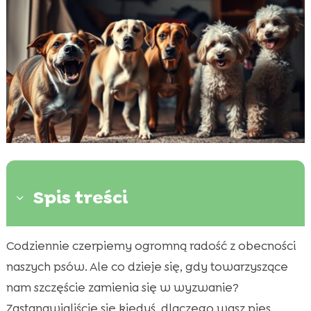
Spis treści
3
Codziennie czerpiemy ogromną radość z obecności
Znaczenie wczesnego rozpoznawania

zaburzeń behawioralnych
naszych psów. Ale co dzieje się, gdy towarzyszące
Najczęstsze przyczyny zaburzeń
nam szczęście zamienia się w wyzwanie?

behawioralnych u psów
Zastanawialiście się kiedyś, dlaczego wasz pies