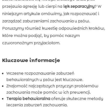
Diagnostyka zaburzeń behawioralnych u
przejawia agresję lub cierpi na
lęk separacyjny
? W

psów
niniejszym artykule omówimy, jak rozpoznawać i
Metody leczenia zaburzeń behawioralnych

zarządzać zaburzeniami zachowania u psów.
Znaczenie odpowiedniego żywienia w

Poruszymy również kwestię odpowiednich kroków,
leczeniu zaburzeń behawioralnych
które można podjąć, by pomóc naszym
CricksyDog karma dla psów – Najlepszy

czworonożnym przyjaciołom.
wybór dla psa
Pies zaburzenia behawioralne – Jak możemy

Kluczowe informacje
pomóc naszym pupilom?
Naturalne sposoby na relaks i redukcję stresu

Wczesne rozpoznawanie zaburzeń
u psów
behawioralnych u psów jest kluczowe.
Znaczenie regularnej aktywności fizycznej

Znajomość najczęstszych przyczyn problemów
Wpływ zabawy na zdrowie psychiczne psa

zachowania może pomóc w ich prewencji.
Znaczenie interakcji społecznych dla psa

Terapia behawioralna
oferuje skuteczne metody
Produkty wspomagające zdrowie psychiczne
leczenia zaburzeń zachowania.
