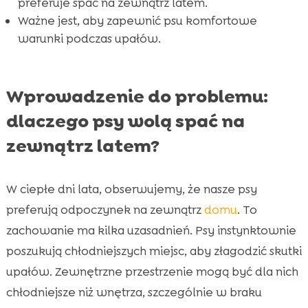
preferuje spać na zewnątrz latem.
Ważne jest, aby zapewnić psu komfortowe
Produkty wegańskie CricksyDog

warunki podczas upałów.
Wniosek

FAQ

Wprowadzenie do problemu:
dlaczego psy wolą spać na
zewnątrz latem?
W ciepłe dni lata, obserwujemy, że nasze psy
preferują odpoczynek na zewnątrz
domu
. To
zachowanie ma kilka uzasadnień. Psy instynktownie
poszukują chłodniejszych miejsc, aby złagodzić skutki
upałów. Zewnętrzne przestrzenie mogą być dla nich
chłodniejsze niż wnętrza, szczególnie w braku