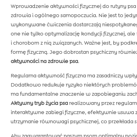
Wprowadzenie aktywności fizycznej do rutyny psa
zdrowia i ogólnego samopoczucia. Nie jest to jedy
wykonywane ćwiczenia dostarczają niespotykan
one nie tylko optymalizację kondycji fizycznej, ale
i chorobom z nią związanych. Ważne jest, by podkre
formę fizyczną. Jego dobrostan psychiczny również
aktywności na zdrowie psa
.
Regularna aktywność fizyczna ma zasadniczy wpł
Dodatkowo redukuje ryzyko niektórych problemów
ma fundamentalne znaczenie w zapobieganiu za
Aktywny tryb życia psa
realizowany przez regularn
interaktywne zabiegi fizyczne, efektywnie usuwa
utrzymanie równowagi psychicznej, co przekłada si
Aby zagwarantować naszym psom optimalny pozio