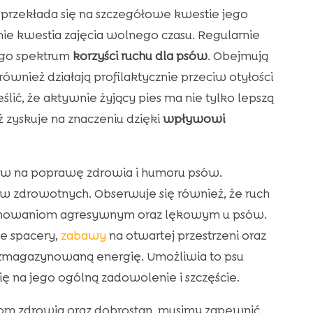
 przekłada się na szczegółowe kwestie jego
nie kwestia zajęcia wolnego czasu. Regularnie
ego spektrum
korzyści ruchu dla psów
. Obejmują
 również działają profilaktycznie przeciw otyłości
ślić, że aktywnie żyjący pies ma nie tylko lepszą
 zyskuje na znaczeniu dzięki
wpływowi
yw na poprawę zdrowia i humoru psów.
 zdrowotnych. Obserwuje się również, że ruch
chowaniom agresywnym oraz lękowym u psów.
e spacery,
zabawy
na otwartej przestrzeni oraz
 zmagazynowaną energię. Umożliwia to psu
ę na jego ogólną zadowolenie i szczęście.
m zdrowia oraz dobrostan, musimy zapewnić