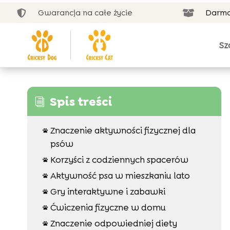
Gwarancja na całe życie
Darmo


Sz
Spis treści
i
Znaczenie aktywności fizycznej dla

psów
Korzyści z codziennych spacerów

Aktywność psa w mieszkaniu lato

Gry interaktywne i zabawki

Ćwiczenia fizyczne w domu

Znaczenie odpowiedniej diety
