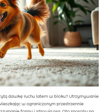
eżytą dawkę ruchu latem w bloku? Utrzymywanie
Mieszkając w ograniczonym przestrzennie
utrzymanie formy i zdrowia psa. Oto sposoby na