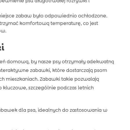
ewnienie psu długotrwałej rozrywki i
miejsce zabaw było odpowiednio ochłodzone.
trzymać komfortową temperaturę, co jest
ów.
i
rzeń domową, by nasze psy otrzymały adekwatną
 interaktywne zabawki, które dostarczają psom
ch mieszkaniach. Zabawki takie pozwalają
To kluczowe, szczególnie podczas letnich
zabawek dla psa, idealnych do zastosowania w