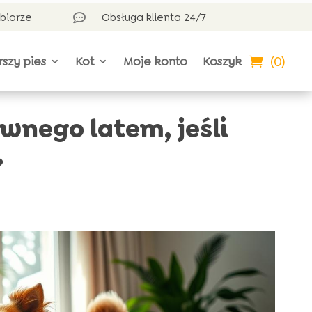
dbiorze
Obsługa klienta 24/7

(0)
rszy pies
Kot
Moje konto
Koszyk
wnego latem, jeśli
?