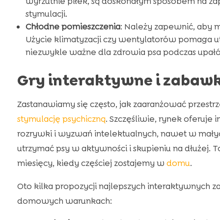
wyrzutnie piłek, są doskonałym sposobem na zap
stymulacji.
Chłodne pomieszczenia
: Należy zapewnić, aby 
Użycie klimatyzacji czy wentylatorów pomaga u
niezwykle ważne dla zdrowia psa podczas upał
Gry interaktywne i zabawk
Zastanawiamy się często, jak zaaranżować przest
stymulację psychiczną
. Szczęśliwie, rynek oferuje
rozrywki i wyzwań intelektualnych, nawet w mały
utrzymać psy w aktywności i skupieniu na dłużej. 
miesięcy, kiedy częściej zostajemy w
domu
.
Oto kilka propozycji najlepszych interaktywnych 
domowych warunkach: