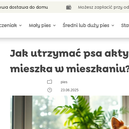
wa dostawa do domu
Możesz zapłacić przy o

czeniak
Mały pies
Średni lub duży pies
Sta
Jak utrzymać psa akty
mieszka w mieszkaniu
m
pies
}
23.06.2025