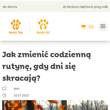
🤝 Możesz zapłacić przy odbiorze
(0)
Jak zmienić codzienną
rutynę, gdy dni się
skracają?
m
pies
}
10.07.2025