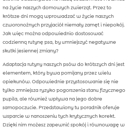
Rola diety w zdrowiu psa podczas jesieni
na życie naszych domowych zwierząt. Przez to

krótsze dni mogą wprowadzać w życie naszych
Aktywności, które można dostosować do

krótszych dni
czworonożnych przyjaciół niemały zamęt i niepokój.
Wpływ pogody na samopoczucie psa
Jak więc można odpowiednio dostosować

Wprowadzenie nowych zabaw w domu
codzienną rutynę psa, by umniejszyć negatywne

Poranne i wieczorne spacery: jak je
skutki jesiennej zmiany?

dostosować?
Adaptacja rutyny naszych psów do krótszych dni jest
Zalety używania CricksyDog dla zdrowia i

elementem, który bywa pomijany przez wielu
szczęścia psa
opiekunów. Odpowiednie przystosowanie się nie
Zarządzanie czasem wolnym psa

tylko zmniejsza ryzyko pogorszenia stanu fizycznego
Znaczenie regularnych badań

pupila, ale również wpływa na jego dobre
weterynaryjnych
samopoczucie. Przedstawiony tu poradnik oferuje
Zmiana nawyków ćwiczeń i zabaw

wsparcie w nanoszeniu tych krytycznych korekt.
Znaczenie odpoczynku i regeneracji psa

Dzięki nim możesz zapewnić spokój i równowagę w
Wniosek
