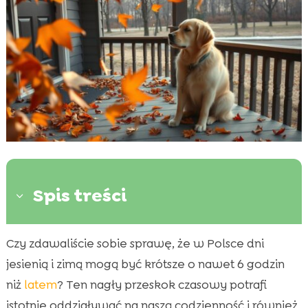
Spis treści
3
Czy zdawaliście sobie sprawę, że w Polsce dni
Znaczenie dostosowania rutyny psa jesienią

jesienią i zimą mogą być krótsze o nawet 6 godzin
Dlaczego zmiana codziennej rutyny jest

ważna
niż
latem
? Ten nagły przeskok czasowy potrafi
Zmiana codziennej rutyny psa jesienią
istotnie oddziaływać na naszą codzienność i również
