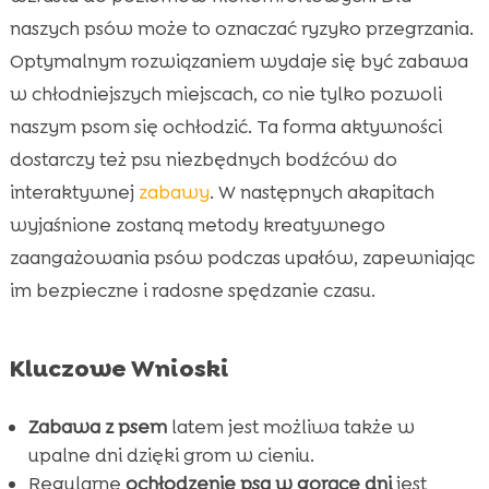
Zabawka dla psa w cieniu lato
naszych psów może to oznaczać ryzyko przegrzania.

Optymalnym rozwiązaniem wydaje się być zabawa
Zabawki wspomagające aktywność fizyczną

psa
w chłodniejszych miejscach, co nie tylko pozwoli
Gry logiczne i stymulacyjne dla psa
naszym psom się ochłodzić. Ta forma aktywności

Interaktywne zabawki dla psa
dostarczy też psu niezbędnych bodźców do

Tworzenie cieniowych labiryntów
interaktywnej
zabawy
. W następnych akapitach

wyjaśnione zostaną metody kreatywnego
Organizowanie krótkich sesji treningowych

zaangażowania psów podczas upałów, zapewniając
Zapewnienie przerw dla ochłody

im bezpieczne i radosne spędzanie czasu.
Znaczenie odpowiedniej diety w upalne dni

Jak obserwować psa w czasie zabawy

Zabawki wodne jako dodatek chłodzący
Kluczowe Wnioski

Tworzenie własnoręcznych zabawek

cieniowych
Zabawa z psem
latem jest możliwa także w
upalne dni dzięki grom w cieniu.
Wniosek

Regularne
ochłodzenie psa w gorące dni
jest