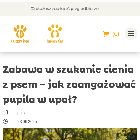
 Możesz zapłacić przy odbiorze
💬 O
(0)
Zabawa w szukanie cienia
z psem – jak zaangażować
pupila w upał?
m
pies
}
23.06.2025