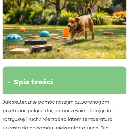
Spis treści
3
Jak skutecznie pomóc naszym czworonogom
Znaczenie ochładzania psa w upalne dni

przetrwać palące dni, jednocześnie oferując im
Jak przygotować bezpieczną przestrzeń do

zabawy w cieniu
rozrywkę i ruch? Nierzadko latem temperatura
Narzędzia i akcesoria do zabawy w cieniu
wzrasta do poziomów niekomfortowych. Dla
