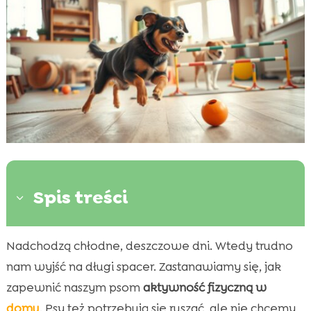
Spis treści
3
Nadchodzą chłodne, deszczowe dni. Wtedy trudno
Zabawy w domu

nam wyjść na długi spacer. Zastanawiamy się, jak
Treningi w domu

zapewnić naszym psom
aktywność fizyczną w
Zabawki interaktywne

domu
. Psy też potrzebują się ruszać, ale nie chcemy
Wprowadzenie nowych zapachów
