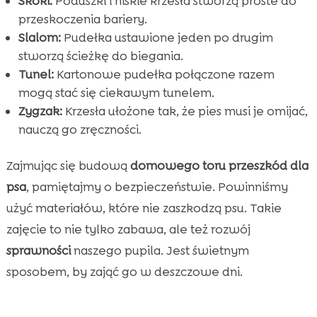
Skoki:
Poduszki i niskie krzesła stworzą proste do
przeskoczenia bariery.
Slalom:
Pudełka ustawione jeden po drugim
stworzą ścieżkę do biegania.
Tunel:
Kartonowe pudełka połączone razem
mogą stać się ciekawym tunelem.
Zygzak:
Krzesła ułożone tak, że pies musi je omijać,
nauczą go zręczności.
Zajmując się budową
domowego toru przeszkód dla
psa
, pamiętajmy o bezpieczeństwie. Powinniśmy
użyć materiałów, które nie zaszkodzą psu. Takie
zajęcie to nie tylko zabawa, ale też rozwój
sprawności
naszego pupila. Jest świetnym
sposobem, by zająć go w deszczowe dni.