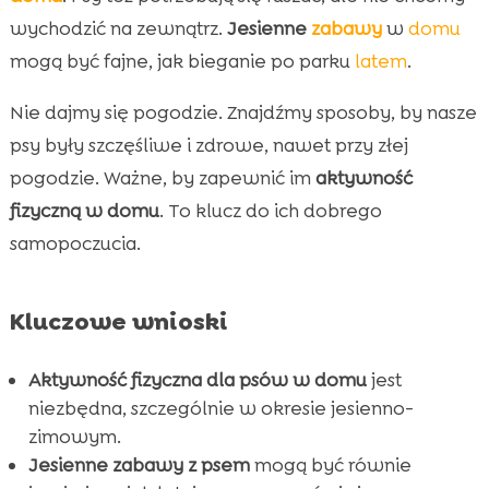
wychodzić na zewnątrz.
Jesienne
zabawy
w
domu
Ćwiczenia na schodach

mogą być fajne, jak bieganie po parku
latem
.
Tor przeszkód w domu

Pies alternatywa spaceru w domu jesień

Nie dajmy się pogodzie. Znajdźmy sposoby, by nasze
Zajęcia w domu z CricksyDog

psy były szczęśliwe i zdrowe, nawet przy złej
Zabawy na świeżym powietrzu mimo jesieni

pogodzie. Ważne, by zapewnić im
aktywność
Kombinowanie posiłków

fizyczną w domu
. To klucz do ich dobrego
Aerobik dla psów

samopoczucia.
Masaż relaksacyjny

Konsultacja z behawiorystą

Kluczowe wnioski
Wniosek

FAQ

Aktywność fizyczna dla psów w domu
jest
niezbędna, szczególnie w okresie jesienno-
zimowym.
Jesienne zabawy z psem
mogą być równie