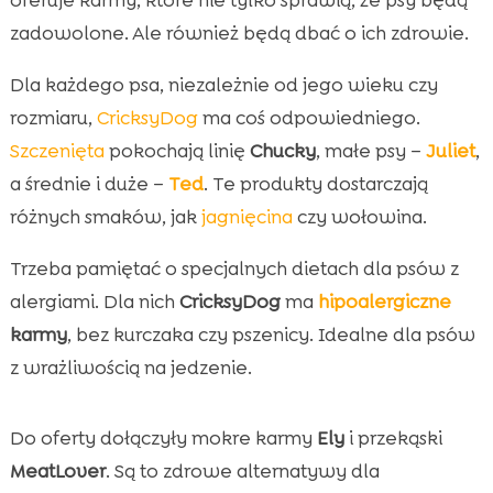
zadowolone. Ale również będą dbać o ich zdrowie.
Dla każdego psa, niezależnie od jego wieku czy
rozmiaru,
CricksyDog
ma coś odpowiedniego.
Szczenięta
pokochają linię
Chucky
, małe psy –
Juliet
,
a średnie i duże –
Ted
. Te produkty dostarczają
różnych smaków, jak
jagnięcina
czy wołowina.
Trzeba pamiętać o specjalnych dietach dla psów z
alergiami. Dla nich
CricksyDog
ma
hipoalergiczne
karmy
, bez kurczaka czy pszenicy. Idealne dla psów
z wrażliwością na jedzenie.
Do oferty dołączyły mokre karmy
Ely
i przekąski
MeatLover
. Są to zdrowe alternatywy dla