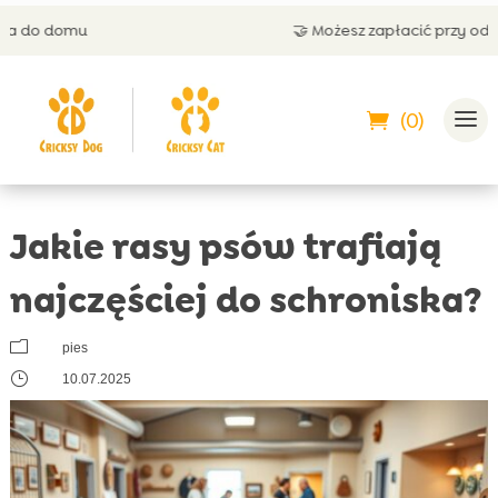
🤝 Możesz zapłacić przy odbiorze
(0)
Jakie rasy psów trafiają
najczęściej do schroniska?
m
pies
}
10.07.2025