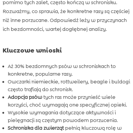
pomimo tych zalet, często kończą w schronisku.
aktywności
Rozważmy, co sprawia, że konkretne rasy są częściej
Bulldog: wady zdrowotne i opieka

niż inne porzucane. Odpowiedź leży w przyczynach
Beagle: energia i potrzeba ruchu

ich bezdomności, wartej dogłębnej analizy.
Cocker Spaniel: piękno i trudności w

pielęgnacji
Chihuahua: mały pies z wielkim charakterem

Kluczowe wnioski
CricksyDog: Najlepsza karma dla psów po

adopcji
Aż 30% bezdomnych psów w schroniskach to
Powody popularności niektórych ras w
konkretne, popularne rasy.

schroniskach
Owczarki niemieckie, rottweilery, beagle i buldogi
często trafiają do schronisk.
Jak przygotować się na adopcję psa?

Adopcja psów
tych ras może przynieść wiele
Zalety adopcji psa ze schroniska

korzyści, choć wymagają one specyficznej opieki.
Jak wspierać schroniska w Polsce?

Wysokie wymagania dotyczące aktywności i
Prawdziwe historie adopcji psów

pielęgnacji są częstym powodem porzucenia.
Wniosek
Schroniska dla zwierząt
pełnią kluczową rolę w
