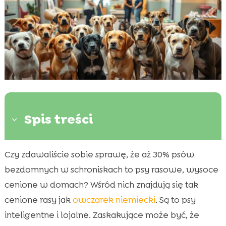
Spis treści
3
Czy zdawaliście sobie sprawę, że aż 30% psów
Wprowadzenie do tematu schronisk dla psów

bezdomnych w schroniskach to psy rasowe, wysoce
Dlaczego psy trafiają do schroniska?

cenione w domach? Wśród nich znajdują się tak
Popularne rasy psów w schronisku

cenione rasy jak
owczarek niemiecki
. Są to psy
Rottweiler: mit groźnego psa

inteligentne i lojalne. Zaskakujące może być, że
Owczarek niemiecki: inteligencja i potrzeba
